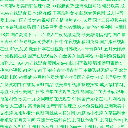
本高清v
欧美日韩伦理午夜
91碰超免费
亚洲色图网站
精品欧美
成
人AV在线观看
日本a级在线
干露脸熟女
在线观看黄色网
成人抖音
爰上碰91
国产美女91视频
国产情侣片
97人人看
国产三级视频在线
91免费视频精品
国产精品另类
黄色AV网站人
黄色91福利社
污网址
18禁
国产高清不卡二区
成人午夜视频免费
欧美激情福利网
国产青
青青草
91草逼视频
免费看片日韩
午夜视频福利免费
国产嫩草视频
在线
69叉叉叉
最新日本在线视频
日韩成人a
青青操91
五月天婷婷
91短视频在线
国产在线观看的
白丝美女自慰网站
91福利免费视频
加勒比91AV
91在线观看
黄网站av在线
国产视频
狠狠擼狠狠擼
91
桃色小视频
91激情
91干啪啪
青青操青青干
主播诱惑无码专区
欧美
视频电影
91播放
麻豆桃色网站
亚洲欧美国产另类
欧美伦理另类
国
产刺激对白
在线观看91精品
欧美成年视频
操碰操揉
成人微拍福利
导航
亚洲欧美国产日韩
成年在线观看免费
岛国精品在线播放
狠狠
撸第四色
欧美一页
女同电影在线观看
91网国产尤物在
毛片网站黄
色
狼人三级片
高清男同
国产日韩伦理淫
成年免费视频
亚洲欧美中
文视频
东京热亚洲色图
蜜桃成人超碰网
91精品小视频
久草福利免
费视影
五月天堂网
亚洲美女福利在线
老司机色狼网|老司机色色|老
司机色色导航|老司机色色网|老司机色中文|老司机少妇导航|老司