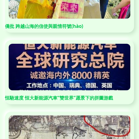
僑批 跨越山海的信使與親情符號(hào)
恒馳速度 恒大新能源汽車“雙世界”愿景下的拼圖游戲