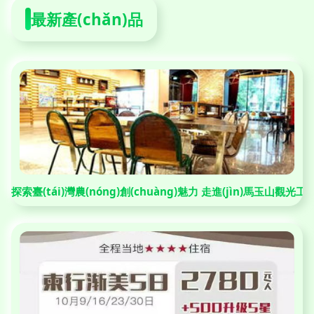
最新產(chǎn)品
探索臺(tái)灣農(nóng)創(chuàng)魅力 走進(jìn)馬玉山觀光工