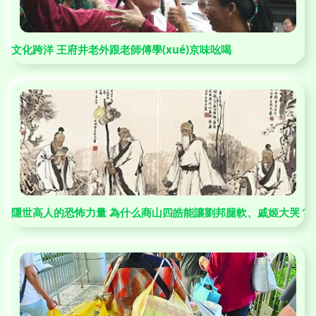
文化跨洋 王府井老外跟老師傅學(xué)京味吆喝
隱世高人的恐怖力量 為什么商山四皓能讓劉邦腿軟、戚姬大哭？