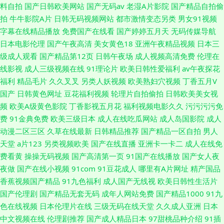
料自拍
国产日韩欧美网站
国产无码av
老湿A片影院
国产精品自拍偷
拍
牛牛影院A片
日韩无码视频网站
都市激情变态另类
男女91视频
字幕在线精品播放
免费国产在线看
国产婷婷五月天
无码传媒导航
日本电影伦理
国产午夜高清
美女黄色18
亚洲午夜精品视频
日本三
级成人观看
国产精品第12页
日韩午夜场
成人视频高清免费
伦理在
线影视
成人三级视频在线
91理论片
欧美日韩性爱福利
av午夜探花
福利
精品毛片
久久叉叉
另类人妖视频
欧美熟妇穴视频
丁香五月V
国产
日韩黄色网址
豆花福利视频
轮理片自拍偷拍
日韩欧美美女视
频
欧美A级黄色影院
丁香影视五月花
福利视频电影久久
污污污污免
费
91金典免费
欧美三级日本
成人在线吃瓜网站
成人岛国影院
成人
动漫二区三区
久草在线最新
日韩精品推荐
国产精品一区自拍
男人
天堂
a片123
另类视频欧美
国产在线直播
亚洲卡一卡二
成人在线免
费看黄
操操无码视频
国产高清第一页
91国产在线播放
国产女人夜
夜做
国产在线小视频
91com
91豆花成人
哪里有A片网址
精产国品
香蕉视频国产精品
91九色福利
成人国产无线视
欧美日韩性生活片
国产伦理剧
国产精品无套无码
成年人网站免费
国产精品1000
91九
色在线视频
日本伦理片在线
三级无码在线天堂
久久成人亚洲
日本
中文视频在线
伦理剧推荐
国产成人精品日本
97甜桃品种介绍
91插