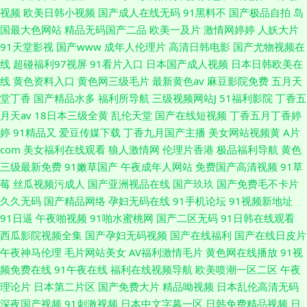
视频
欧美日韩小视频
国产成人在线无码
91黑料不
国产极品自拍
岛
国最大色网站
精品无码国产二品
欧美一及片
激情网婷婷
人妖大片
91天堂影视
国产www
成年人伦理片
高清日韩电影
国产尤物视频在
线
超碰福利97视屏
91看片入口
日本国产成人视频
日本日韩欧美在
线
黄色资料入口
黄色网三级毛片
最新黄色av
麻豆影院免费
五月天
堂丁香
国产精品水多
福利所导航
三级视频网站J
51福利影院
丁香五
月天av
18日本三级全黄
乱伦天堂
国产在线短视频
丁香五月丁香婷
婷
91精品又
爱豆传媒下载
丁香九月国产主播
美女网站视频黄
A片
com
美女福利在线观看
狼人激情网
伦理片香港
极品福利导航
黄色
三级最新免费
91嫩草国产
午夜成年人网站
免费国产高清视频
91草
莓
丝瓜视频污成人
国产亚洲视品在线
国产玖玖
国产免费毛不卡片
久久无码
国产精品网络
孕妇无码在线
91手机论坛
91视频新地址
91日逼
午夜啪视频
91啪水蜜桃网
国产二区无码
91日韩在线观看
西瓜影院视频全集
国产孕妇无码视频
国产在线福利
国产在线日皮片
午夜神马伦理
毛片网站美女
AV福利激情毛片
黄色网在线播放
91视
频免费在线
91午夜在线
福利在线视频导航
欧美喷潮一区二区
午夜
理论片
日本第二片区
国产免费大片
精品呦视频
日本乱伦高清无码
深夜国产视频
91刺激视频
日本中文字幕一区
日韩免费精品视频
日