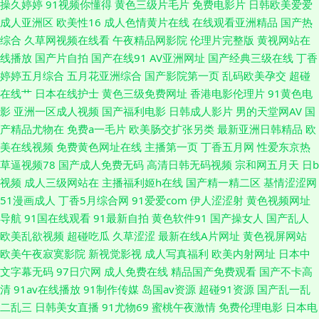
操久婷婷
91视频你懂得
黄色三级片毛片
免费电影片
日韩欧美爱爱
AU 91午夜电影观看 色香蕉伊人 国产精v色 人人操人人草 99热久草 九一桃
成人亚洲区
欧美性16
成人色情黄片在线
在线观看亚洲精品
国产热
综合
久草网视频在线看
午夜精品网影院
伦理片完整版
黄视网站在
色社区 日韩性爱导航 51草逼 WWW性欧美 国产午夜伦鲁鲁 蜜臀99超碰 三级
线播放
国产片自拍
国产在线91
AV亚洲网址
国产经典三级在线
丁香
婷婷五月综合
五月花亚洲综合
国产影院第一页
乱码欧美孕交
超碰
无码网站 足交国产在线黑丝 综合色网导航 大香蕉玖玖乐 日韩精品视频一区
在线艹
日本在线护士
黄色三级免费网址
香港电影伦理片
91黄色电
影
亚洲一区成人视频
国产福利电影
日韩成人影片
男的天堂网AV
国
91喷浆白丝 超碰人人在线观看 黄网站大全免费 人妻三级毛片 午夜影院1秒
产精品尤物在
免费a一毛片
欧美肠交扩张另类
最新亚洲日韩精品
欧
美在线视频
免费黄色网址在线
主播第一页
丁香五月网
性爱东京热
91综合娱乐在线 久久瑟视频 影音先锋男潮吹 www我操欧美 韩日韩黄色 欧
草逼视频78
国产成人免费无码
高清日韩无码视频
宗和网五月天
日b
视频
成人三级网站在
主播福利姬h在线
国产精一精二区
基情涩涩网
美免费bb 五月天去色色 福利姬AV网站 亚洲影音先锋素人 大香蕉狼天天 日
51漫画成人
丁香5月综合网
91爱爱com
伊人涩涩射
黄色视频网址
导航
91国在线观看
91最新自拍
黄色软件91
国产操女人
国产乱人
韩无码社区 www日本高清 九一性爱免视频 午夜伦理a 91一区视频 国产ts伪
欧美乱欲视频
超碰吃瓜
久草涩涩
最新在线A片网址
黄色视屏网站
欧美午夜寂寞影院
新视觉影视
成人写真福利
欧美内射网址
日本中
娘 老司机AVAV 四虎影音 91人妻资源总站 大香蕉肏 人妻操操 91精品论坛 福
文字幕无码
97日穴网
成人免费在线
精品国产免费观看
国产不卡高
清
91av在线播放
91制作传媒
岛国av资源
超碰91资源
国产乱一乱
利社老司机 蜜臀日日 天天射影院 91视频网站入口 海角熟女 欧美做爱直播
二乱三
日韩美女直播
91尤物69
蜜桃午夜激情
免费伦理电影
日本电