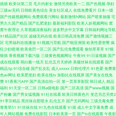
插插
欧美SE第二页
毛片内射女
激情另类欧美一二
国产色视频
孕妇
三级av无码
日韩欧美色综合
美女社区成人
在线免费看片
日本一级
国产传媒视频网站
免费观看污网站
最新激情h网站
国产喷浆抽搐
宅
男久久国产精品
国产乱肥老妇
最新福利影院
欧美人妖视频网站
窝
窝午夜理论
久草视频深夜福利
波多野步中文字幕
日韩福利网址导航
91精品国产社区
超碰无码在线
欧美日韩高清免费
国产激情视频三
区
宅男福利在线播放
91视频污导航
国产啪亚洲国
欧美性爱密臀
疯
狂少妇喷潮
欧美肏屄一区二区
国产乱伦免费观看
偷拍草草草
97狠
狠插
香蕉视频下载污版
三级黄色视频网址
午夜99
91日逼视频
国产
成在线观看
萌白酱一线天
乱伦五月天婷婷
美腿丝袜在线观看
国产
精品3p
91综合碰
国产乱女乱
成人xxxxx
日韩伦理片
91色爱
免费黄
色av网址
欧美肥老妇
欧美在线tv
加勒比在线视屏
国产美女在线免
费
91香蕉污APP
国产高清自拍一区
第一页草草影院
韩日成人
精品
福利
91天堂一区二区
日韩a级电影
国产二区高清
国产www视频
国
产粉嫩
国产男女猛视频
91社在线看
欧美日韩黄色片
变态另态另类2
91李宗精品
黑丝袜自慰喷水
乱伦五月
国产无码网站
三级无毒免费
青青草51
91丝袜在线
91九色在线观看
91插
成人中文字幕免费
成
年人网站视频
免费在线影院
日本欧美第一页
国产ts在线观看
午夜影