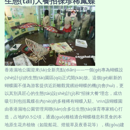
生態(tài)大餐招徠珍稀鳳蝶
香港濕地公園迎來(lái)全新亮點(diǎn)——一個(gè)專為蝴蝶設
(shè)計(jì)的生態(tài)園區(qū)正式開(kāi)放。這個(gè)嶄新的
蝴蝶園不僅為游客提供近距離觀賞繽紛蝴蝶的機(jī)會(huì)，更
以其別具匠心的生態(tài)設(shè)計(jì)和“招徠大餐”理念，成功
吸引到包括鳳蝶在內(nèi)的多種稀有蝴蝶入駐。\n\n該蝴蝶園
由香港濕地公園管理局聯(lián)合多位生態(tài)保育專家精心打
造，占地約0.5公頃，通過(guò)種植適合蝴蝶棲息和覓食的本
地原生花卉植物（如龍船花、燈籠草及夜香花等），構(gòu)建