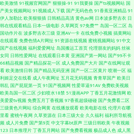
欧美激情
91视频官网国产
狠狠操-91
91我要操
国产ts视频网站
国
产美女视频网站
91视频成人下载
国产无码色色
91香蕉亚洲精品
91
伊人加勒比
欧美狠狠插
日韩精品高清
黄色av网
日本波多野吉衣
日
韩在线观看精品
日本一级电影
久草网页
97免费艹
岛国一区二区
岛
国动作片在
波多野吉衣三级
亚洲AV一卡
在线免费小视频
搞黄网站
在线观看
免费色情A片网扯
91资源在线视频
蜜桃视频网站
91中文
国产在线视频
福利爱爱网址
岛国搬运工首页
伦理朋友的妈妈
丝袜
女同
日韩性爱网址
在线观看日本黄
亚洲国产第一网站
国产99不卡
66精品视频
国产精品探花一区
成人免费国产大片
国产在线网址观
看
欧美激情日韩
国产精品无码亚洲
国产一区二区黄片
喷潮一区
福
利姬足交在线看
成人午夜网址
五月花无码视频
青青草国产
欧美日
韩乱
国产屁屁第一页
91国产视频网
性爱草逼91AV
免费欧美视频
欧美岛国一区二区
少妇喷水18禁
51漫画APP
丁香五月花激情网
欧
美爱爱tv视频
免费五月丁香视频
97香蕉超级碰碰
国产免费看二区
三级黄色片网站
综合网黄
在线播放观看
欧美电影在线
伦理片在哪
里看
蜜桃午夜网
久草资源在
日本三级大全
久久福利
福利所导航视
频
成人片免费
国产第9页
中文字幕bt原声
三级日韩欧美
午夜视频
123
日本推理片
丁香五月网站
国产免费看视频
极品成人色
成人黑