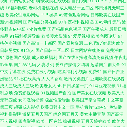
视频
污网站免费看
特级欧美在线观看
自拍视频91
91艹艹
久草网在
的 欧美色图五月天 久草精品在线国产 日本香蕉网 午夜男人电影A片 91豆花
线
18福利影院
老司机蜜桃在线
成人精品一区二区
韩日爆乳无码三
级
欧美伦理电影网站
艹艹操操
AV黄色观看网站
日韩欧美在线国产
久久 超碰人人96 极品白丝在线观看 少妇人妻影院 中文1区 AV天堂电影院 青
新91视频网
国产精品分类在线
97午夜福利视频
岛国AV动作无码
波
多野吉依电影
小h片免费
国产精品色色视屏
国产午夜成人
最新日韩
草视屏 亚洲欧美日韩簧片 91免费国视频 A片日韩 福利黄色 黄色美女视频 欧
精品
91福利视频导航
欧美喷水影院
91爱爱视频
欧美色图论坛
91
榴莲小视频
国产高清一卡新区
国产看片资源
二色吧97资源站
欧美
美天天激情 午夜社区 97超超碰 成人黄色网 国产专区 另类亚洲色图 人妖性
日韩另类0
91华人
国产日韩一区二区
日本网站在线免费
免费潮喷
91原创国产视频
成人吃瓜福利
国产在线9
操碰高清免费视频
午夜电
生活片 性爱一级视频巨乳 91手机在线视频 国产精品传媒1 欧美精品综合 天
影全集
国产AV无码
人妻系列
爱豆传媒倩女幽魂
超清国产剧大全
91
中文字幕在线
免费在线小视频
吃瓜福利小视频
免费91
国产日产亚
美传媒69成人 在线观看阿V 91尤物在线探花 日韩福利 亚洲天堂官方网站 91
洲精品
91社在线高清
人人草香蕉
激情另类图片
亚洲欧美在线观看
成人三级成人三级
欧美老女人bb
日日操第一页
91网豆花视频
91福
最新视频 超碰人人肏 伦理片儿 瑟瑟五月天婷婷 91社在线看 超碰97人妻 黄
利剧场
免费影视观看
91视频国产自拍
国产美女在线视频
欧美又大
无码四虎
女同激吻视频
极品性爱导航
欧美国产拳交喷奶
中文字幕
色网上站观看 欧美午夜www 天堂逼色 中文字幕日本五区 97国产在线观看
第三页
超碰成人影视
欧美日韩中文一区
手机看片1204
91色快播
福利撸影院
激情五月天国产
综合网五月天
美女主播青草
国产高清
福利址老司机选集 国产久久区 欧美一级性爱a片 午夜少妇无 91新片 成人精
不卡视频
四虎影视
欧美一区在线
操碰视频
五月天婷婷欧美
欧美大