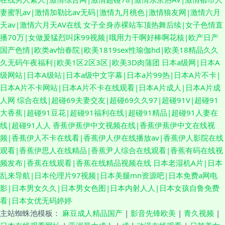
妻蜜乳av|激情加勒比av无码|激情九月桃色|激情狼友网|激情六月
天av|激情六月天AV在线
女子全身赤裸站车顶热舞后续|女子色情直
播70万|女做爰猛烈叫床99视频|哦用力干啊好棒啊花核|欧产日产
国产色情|欧类av怡春院|欧美1819sex性瑜伽hd|欧美18精品久久
久无码午夜福利|欧美1区2区3区|欧美3D肉蒲团
日本a级网|日本A
级网站|日本A级站|日本a级中文字幕|日本a片99热|日本A片不卡|
日本A片不卡网站|日本A片不卡在线观看|日本A片成人|日本A片成
人网
综合在线|超碰69夫妻交友|超碰69久久97|超碰91V|超碰91
大香蕉|超碰91豆花|超碰91福利在线|超碰91精品|超碰91人妻在
线|超碰91人人
香蕉伊蕉伊中文视频在线|香蕉伊蕉伊中文在线视
频|香蕉伊人不卡在线看|香蕉伊人伊在线播放av|香蕉伊人影院在线
观看|香蕉伊思人在线精品|香蕉尹人综合在线观看|香蕉有码在线视
频发布|香蕉在线观看|香蕉在线精品视频在线
日本老湿机A片|日本
乱来导航|日本伦理片97视频|日本美腿mn资源吧|日本免费a网电
影|日本男女久久|日本男女色图|日本内射人人|日本女孩自鲁免费
看|日本女优无码婷婷
主站蜘蛛池模板：
麻豆成人精品国产
|
影音先锋欧美
|
青久视频
|