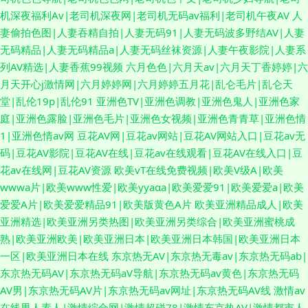
机深夜福利Av|老司机深夜网|老司机无码av福利|老司机午夜AV
人
妻偷拍色图|人妻吞精自拍|人妻无码91|人妻无码波多野结AV|人妻
无码精品|人妻无码精品a|人妻无码丝袜资源|人妻午夜影院|人妻系
列AV精选|人妻香蕉99视频
六月色色|六月天av|六月天丁香婷婷|六
月天开心j激情网|六月婷婷网|六月婷婷五月花|乱仑毛片|乱仑天
堂|乱伦19p|乱伦91
亚洲色TV|亚洲色调教|亚洲色鬼人|亚洲色家
庭|亚洲色露脸|亚洲色毛片|亚洲色女视频|亚洲色青青草|亚洲色情
1|亚洲色情av网
豆花AV网|豆花av网站|豆花AV网站入口|豆花av无
码|豆花AV影院|豆花AV在线|豆花av在线观看|豆花AV在线入口|豆
花av在线网|豆花AV资源
欧美vT在线免费视频|欧美V级A|欧美
wwwa片|欧美www性爱|欧美yyaαa|欧美爱爱91|欧美爱爱a|欧美
爱爱A片|欧美爱爱精品91|欧美版黄色A片
欧美亚洲精品成人|欧美
亚洲精选|欧美亚洲另类热图|欧美亚洲另类综合|欧美亚洲蜜桃成
熟|欧美亚洲欧美|欧美亚洲日本|欧美亚洲日本韩国|欧美亚洲日本
一区|欧美亚洲日本在线
东京热无AV|东京热无毒av|东京热无码ab|
东京热无码AV|东京热无码aV导航|东京热无码av黄色|东京热无码
AV男|东京热无码AV片|东京热无码av网址|东京热无码AV线
激情av
在线男人素人|激情综合网|激情超碰78|激情东京热AV|激情都市人