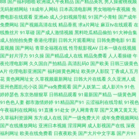
BB
国产福利啪啪
欧洲成人午夜精品
国产精品美乳
男人操蜜桃视频
品免费网 黄色片网站 男人的天堂网页 日韩精品国产精品 亚洲另类春色小说
无码射精网站
18成年人网站
日本高清电影网
男女啪啪午夜视频
免
费电影在线观看
亚洲ab
成人少妇视频导航
91国产小青蛙
国产成年
传媒91啪啪 玖玖在线视频 日韩在线97 91九色熟女泻火 www性爱AV 国内自
免费网站
国产视频高清在线
精品香蕉
求a片网址
麻豆tv在线观看
在
线撸丝片
91草碰
国产成人激情视频
黑料吃瓜精品偷拍
91大神合集
拍论理 美女AA片 日韩欧美网 av天堂色影 韩国成人A级av 人人射人人妻 91
成人拍拍拍免费
香港伦理剧
日韩大片观看网址
日韩免费电影
91羞
羞视频
国产网站
青草全福视在线
性导航影视AV
日本一级在线视频
爱网国产探花 福利人AV 久草视频福利在线 人妖伪娘在线播放 91成人入口
国产好片浮力
91久操
国产精品成人在线
精品免费看
人人看操碰
午
夜伦理电影网
久久国自产拍精品
高清乱码0
国产欧美
日韩三级黄色
不卡综合21 国产性交A片 蜜桃九九 伊人久久免费 www欧美com 国产精品久
A片
伦理电影亚洲国产
福利姬黄色网址
欧美伊人影院
丁香成人五月
花
黄色网网址女
久草视频最新网址
日韩大片在线看
久久亚洲人成
久99 老湿Ⅹ看 日本特黄视频 香蕉自拍网 91瑟瑟 草莓视频18在线 海角福利
亚州色图乱伦小说
国产va免费观看
国产人妖第二
成人影片h
91色
婷婷瑟色
东京热狠狠草
日韩精品观看
91最新国产精品
一级黄色网
导航 老司机精品网站 91在线bb 韩国三级视频网站 欧美性爱在线 四虎日韩色
91色色人妻
都市激情婷婷
91精品国产91
云涩福利在线导航
91视色
午夜福利在线网站
91直播
91处女
伊人网青青草
国产又爽又黄又无
图 在线电影AV天堂 99瑟瑟鲁 国产ts在线观看 欧美人兽另类 午夜香蕉影院
久草福利资源网
东方成人在线
国产一级免费大片
成年免费视频网站
国产在线播放网站
亚洲日本视频
淫淫网网
成人影视国产在线
深夜
国产TS网站 欧美福利网站 天堂社区大香蕉 91传媒在线视频 玖玖爱导航 亚洲
福利网址
欧美在线免费看
日夜夜欧美
国产大片中文字幕
国产片91