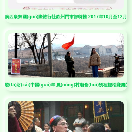
廣西康輝國(guó)際旅行社欽州門市部特推 2017年10月至12月
發(fā)財(cái)中國(guó)年 農(nóng)村廟會(huì)幾種輕松賺