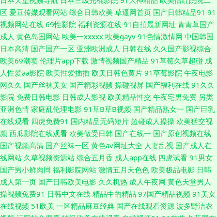
日本天堂视频导航
日本三级光棍影院
91大神精品
欧美怡红院院二
婷婷五月天久久 亚洲欧洲日本无码 91五月天传媒 日韩天美成人 在线观看a
区
爱豆传媒观看网站
综合日韩欧美
草逼网首页
国产日韩精品91
91
视频网站在线
69性影院
福利资源在线
91自拍最新网址
青青草国产
网站 91偷窥视频 超碰成人电影 国内精品一二 免费上网看AV 青青久久香蕉
成人
黄色岛国网站
欧美一xxxxx
欧美gayv
91色情激情网
中国韩国
日本高清
国产国产一区
亚洲欧洲成人
日韩在线
久久国产影视综合
色色国产传媒 亚洲区bt国产 超碰玖玖 国产网址p 久热精品在线 欧美大片aa
欧美69潮喷
伦理片app下载
激情视频国产精品
91草莓久草超碰
成
人性爱aa影院
欧美性爱插插
欧美日韩色黄片
91草莓影院
午夜电影
在线 人人吊夜夜操 午夜操B影院 91视频在线网址 av网站观看 国产美女在线
网久久
国产丝袜美女
国产精彩视频
操碰视屏
国产福利在线
91久久
影院
免费日韩电影
日韩成人影视
欧美精品性交
午夜宅男免费
另类
播放 欧美黑人大吊视频 超碰操逼逼网 久久午夜无码视频 日韩色情激情 韩国
亚洲色情
家庭乱伦理电影
91草B草B视频
国产精品熟女一
国产巨乳
在线观看
四虎免费91
国内精品无码短片
超碰成人操操
欧美猛交视
理论av电影 人妖ts网址 色婷婷综合资源网 午夜影院男人天堂 99热色 狠狠干
频
西瓜影院在线观看
欧美做受日韩
国产在线一
国产原创视频在线
国产视频高清
国产丝袜一区
黄色av网址大全
人妻乱视
国产成人在
男人的天堂 欧美日韩群交 微拍国产 伊人成人自拍 97色资源 成人板91 WWW
线网站
久草视频资源站
综合五月香
成人app在线
四虎试看
91男女
国产男小鲜肉同
福利影院网站
激情五月天色色
欧美极品电影
日韩
成人剧场 四虎日韩色图 影音先锋亚州精品 超碰色导航 韩国中文av无码 欧美
成人第一页
国产日韩欧美电影
久久机热
成人午夜网
黄色天堂男人
操视频免费91
日韩中文在线
精品中的精品
97国产精品视频
91美女
成人福利社 午夜另类成人AV 成人超碰在线观看 人人澡精品超碰 91视频免费
在线视频
51欧美
一区精品麻豆经典
国产在线观看资源
波多野洁衣