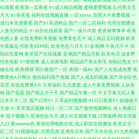
屄网 91操网 91做爱视频 AV线上 欧美一区色网 少妇自卫喷水 91日本美女看
站观看
欧美第一页夜夜
91成人精品视频
蜜桃爱爱视频
乱伦熟女五
月天
91香蕉视
福利在线视频直播
一区xxxxx
岛国大片免费视频
一
片 超碰人人爱爱 福利社午夜剧场 另类理论影视 欧洲色三级 婷婷两性网 91
道日本亚洲香蕉
国产91高清精品
国产一区二区福利
伦理在线播放
人妻无码精品
91自拍在线观看
国产一级片内射
夜夜骑青青草
欧美
涩涩蜜桃 东方成人AV 国产成人综合网 久草免费福利站 日韩快播区 午夜视频
色图人妻
在线免费欧美视频
免费黄色毛片
成人精品无码视频
欧美
午夜极品
性欧美ⅩⅩⅩⅩ乱
欧美色色六月天
91影视网
午夜伦不卡
加
无码 AV诱惑网址 国产精品在线 欧洲无码免费视频 色穴穴网 五月福利社区
勒比性爱网
青草国产在线视频
亚洲国产精品导航
欧美色淫
波多野
结依电影
91狠狠撸
成人深夜电影
精品国产美女剃毛
加勒比熟女
91
超碰香蕉99 国产一二三四视频 日韩性交网址 亚洲草草影院 91久久久 操逼
碰在线
欧美裸模
萌白酱国产一区
美国一级AV
国产人在线成免费
免
费黄色A片网址
微拍福利国产视频
国产人成无码视频
国产原创区色
AV色 成人av色导航 果冻传媒做爱 久草电影在线 欧美美逼 亚洲在线精品福利
花堂
在线免费黄A片
久草福利
乱伦家庭
成人午夜免费视频
人妖射
精
国产屁屁
国产精品天干天
国产精品午夜一区
中文字幕无码人妻
自慰黄色在线看 国产jk免费观看 在线免费观看AV 精品二区精品 综合久久 91
日本不卡二区
国产日韩91
久草福利视频网
91日日夜夜91
超碰碰天
天操
91草草酒店视频
韩日一区二区
国产激情视频网站
成人视频日
国产首业 成人午夜三级视频 久久伊人在线视频 欧洲精品8区 国产黄色免费电
本
茄子视频污
亚洲色欲天天
成人丝瓜视频下载
日韩逼网
精东传媒
入口
黄wwww色
香港伦理电影在线
成人影院在线播放
欧美足交一
影 美女爆操 日本啊v在线观看 神马影院福利午夜 美日韩色 爱豆传媒映视AV
区二区
91视频电影
另类四虎
亚洲东京热
国产不卡在线
91九色视频