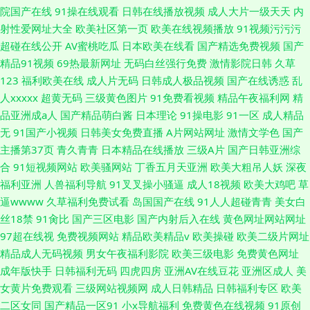
院国产在线
91操在线观看
日韩在线播放视频
成人大片一级天天
内
射性爱网址大全
欧美社区第一页
欧美在线视频播放
91视频污污污
超碰在线公开
AV蜜桃吃瓜
日本欧美在线看
国产精选免费视频
国产
精品91视频
69热最新网址
无码白丝强行免费
激情影院日韩
久草
123
福利欧美在线
成人片无码
日韩成人极品视频
国产在线诱惑
乱
人xxxxx
超黄无码
三级黄色图片
91免费看视频
精品午夜福利网
精
品亚洲成a人
国产精品萌白酱
日本理论
91操电影
91一区
成人精品
无
91国产小视频
日韩美女免费直播
A片网站网址
激情文学色
国产
主播第37页
青久青青
日本精品在线播放
三级A片
国产日韩亚洲综
合
91短视频网站
欧美骚网站
丁香五月天亚洲
欧美大粗吊人妖
深夜
福利亚洲
人兽福利导航
91叉叉操小骚逼
成人18视频
欧美大鸡吧
草
逼wwww
久草福利免费试看
岛国国产在线
91人人超碰青青
美女白
丝18禁
91肏比
国产三区电影
国产内射后入在线
黄色网址网站网址
97超在线视
免费视频网站
精品欧美精品v
欧美操碰
欧美二级片网址
精品成人无码视频
男女午夜福利影院
欧美三级电影
免费黄色网址
成年版快手
日韩福利无码
四虎四房
亚洲AV在线豆花
亚洲区成人
美
女黄片免费观看
三级网站视频网
成人日韩精品
日韩福利专区
欧美
二区女同
国产精品一区91
小x导航福利
免费黄色在线视频
91原创