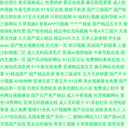
影伦理片
黄瓜视频成人
性爱婷婷
爱豆在线看
麻豆影院爱爱
成人软
亚洲日韩欧美性爱 av自拍 日韩国国产成人 av性福联盟 九一网站直接看 天天
件视频
午夜宅男在线
91专区在线
狠狠干欧美
国产三级国产
国产欧
美日韩在线
97五月天婷婷
日韩在线网
91福利社视频
福利导航
A片
操天天碰 91青青视屏 豆花一区 美女BB视屏 少妇自蔚 91黄视屏 国产精品成
三级网站
久草视频8
香蕉APP污视频
艹艹艹插逼
国产精品五月天
狠
狠操欧美性爱
国产绝色精品
精品孕妇无码视频
午夜A片三级片
天美
年 午夜三级影院 国产区第一页 丝袜91窝 白丝喷水在线 黄色链接大全 国自
果冻传媒
久久国产成人精品
精品93久久久
日本人妖射精
学生妹
avav
国产熟女视频在线
乱伦第一页
韩日视频
高清国产剧观看
人妻
拍第69 婷婷她六月天 av撸撸com 老司机午夜福利片 无码h片 国产91视频网
少妇视频二区
成人无码高清毛片
亚洲av激情电影
午夜导航在线
国
内主播第一页
国产高清电影网址
91社区论坛
免费网站黄色在线
久
站
久偷拍高清亚洲
91午夜在线免费
亚洲精品第五页
麻豆网站在线观
看
91精选国产
国产精品亚洲
黄色三级成年
五月天婷婷爱
国产不卡
小视频
AV色哟哟
亚洲天堂丁香五月
91社网
美女视频黄全免费
国产
精品第一页国
另类区另类欧美
欧美色图乱伦小说
免费成人软件
黄
色网址视频播放
国产日产美产精品
成人午夜视频
伦理视频网站
黄
色18禁网站
亚洲无码视频在线
成人无码看片
91原创社区
伦理电影
香港
成人免费
蜜桃91色色
A片视频网
国产自在线
操欧美老女人
人
人97综合精品
岛国免费
国产无码一二
蜜桃tv网站入口
国产第66页
另类国产在线
熟女自拍偷拍
青青久视频
久草新视频在线
激情深爱