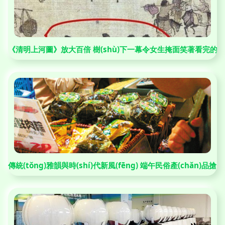
《清明上河圖》放大百倍 樹(shù)下一幕令女生掩面笑著看完的反應(yī
傳統(tǒng)雅韻與時(shí)代新風(fēng) 端午民俗產(chǎn)品搶