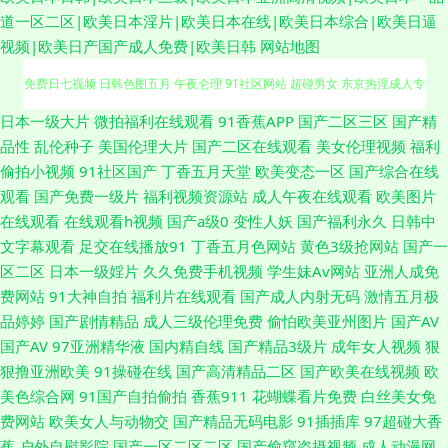
道一区二区|欧美日本淫片|欧美日本在线|欧美日本综合|欧美日逼
视频|欧美日产国产成人免费|欧美日韩
网站地图
91国摸 欧美激情色色 97超碰在线免费 国产不卡在线一区 后入黑丝高跟美女
日本一级大片
微拍福利在线观看
91香蕉APP
国产二区三区
国产精
品性
乱伦种子
美国伦理大片
国产二区在线观看
美女伦理视频
福利
免费日七视频 日韩色图五月 午夜仑理 91社区网站 超碰男女 东京热淫成人专
偷拍小视频
91社区国产
丁香五月天堂
欧美变态一区
国产综合在线
观看
国产免费一级片
福利视频资源站
成人午夜在线观看
欧美图片
区 黄视频网站 欧美日韩在线a 无码天美麻豆 91原创视频在线 国产成人综合
在线观看
在线观看h视频
国产a级0
变性人妖
国产福利永久
日韩中
文字幕观看
足交在线播放91
丁香五月色网站
黄色3级抢网站
国产一
久久 美日韩A级大片 天天肏屄一网 91淫淫影院 国产美女A片 日本精品中文
区二区
日本一级婬片
久久免费手机视频
学生妹Av网站
亚洲人成免
费网站
91大神自拍
福利片在线观看
国产成人内射无码
激情五月极
字幕 91成人在线初夜 成人网站黑丝 蜜芽久久9com 香蕉视屏网站 黑人寄宿
品婷婷
国产剧情精品
成人三级伦理免费
偷怕欧美亚州图片
国产AV
国产AV
97亚洲精华液
国内精自线
国产精品3级片
成年女人视频
狠
日本家庭 日韩人妻花 操逼网站三级 欧美专区一 三级国产日韩网址 91看片免
狠撸亚洲欧美
91操碰在线
国产高清精品二区
国产欧美在线视频
欧
美色综合网
91国产自拍偷拍
香蕉911
花蝴蝶看片免费
白丝美女免
费下载 岛国大片网站 狼友福利导航 亚洲中文乱轮 国产91免 人妻tv 五月天肏
费网站
欧美女人与动物交
国产精品无码电影
91插插库
97超碰大香
蕉
户外自慰影院
国产一区二区二区
国产偷窥盗摄视频
成人动漫网