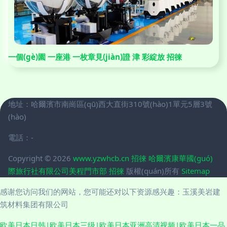
一個(gè)園 一座港 一枚章見(jiàn)證 津 彩綻放 招徠
地址：哈爾濱市南崗區(qū)西大直街310號(hào)1單元5層3號
(hào)
電話：-
Copyright © 2026
www.yzwhcb.cn
招徠
哈爾濱康華國(guó)
際旅行社有限公司美程門市部
招徠
版權(quán)所有
Sitemap
感谢您访问我们的网站，您可能还对以下资源感兴趣：玉溪美岩建
筑材料集团有限公司
欧美日本日韩|欧美日本三级|欧美日本亚洲高清视频|欧美日本一品